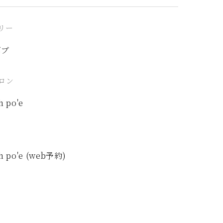
リー
ボブ
ロン
h po'e
h po'e (web予約)