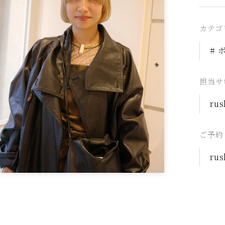
カテゴ
# 
担当サ
rus
ご予約
rus